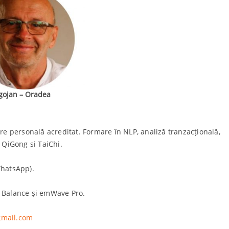
gojan – Oradea
re personală acreditat. Formare în NLP, analiză tranzacțională,
e QiGong si TaiChi.
WhatsApp).
r Balance și emWave Pro.
gmail.com