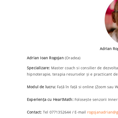
Adrian Ro
Adrian Ioan Rogojan
(Oradea)
Specializare:
Master coach si consilier de dezvolta
hipnoterapie, terapia resurselor și e practicant d
Modul de lucru:
Față în față si online (Zoom sau 
Experiența cu HeartMath:
Folosește senzorii Inne
Contact:
Tel 0771352644 / E-mail
rogojanadrian@