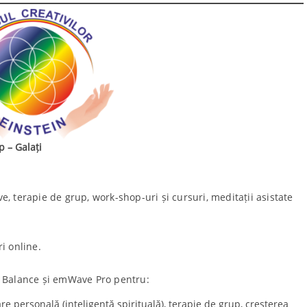
 – Galați
ive, terapie de grup, work-shop-uri și cursuri, meditații asistate
i online.
r Balance și emWave Pro pentru:
e personală (inteligență spirituală), terapie de grup, creșterea