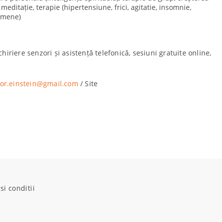
 meditație, terapie (hipertensiune, frici, agitatie, insomnie,
xemene)
hiriere senzori și asistență telefonică, sesiuni gratuite online,
ilor.einstein@gmail.com
/ Site
si conditii