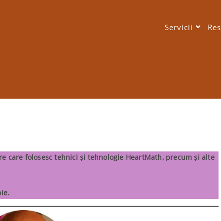
Servicii
Res
re care folosesc tehnici și tehnologie HeartMath, precum și alte
ie.