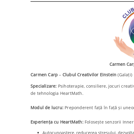
Carmen Carp
Carmen Carp
–
Clubul Creativilor Einstein
(Galați)
Specializare:
Psihoterapie, consiliere, jocuri creat
de tehnologia HeartMath.
Modul de lucru:
Preponderent față în față și uneor
Experiența cu HeartMath:
Folosește senzorii Inne
Autocunoaștere, reducerea stresului, dezvoltar