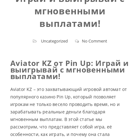
мгновенными
выплатами!
Uncategorized
No Comment
Aviator KZ от Pin Up: Играй и
выигрывай с мгновенными
выплатами!
Aviator KZ – это захватывающий игровой автомат от
популярного казино Pin Up, который позволяет
игрокам не только весело проводить время, но и
зарабатывать реальные деньги благодаря
мгновенным выплатам. В этой статье мы
рассмотрим, что представляет собой игра, её
особенности, как играть, и почему она стала