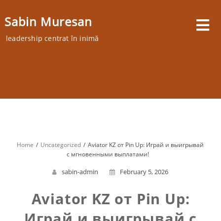
Skip
to
Sabin Muresan
content
leadership centrat în inimă
Home
Uncategorized
Aviator KZ от Pin Up: Играй и выигрывай
с мгновенными выплатами!
sabin-admin
February 5, 2026
Aviator KZ от Pin Up:
Играй и выигрывай с