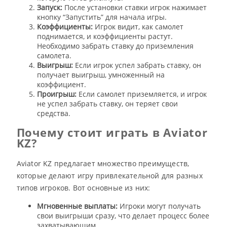
Запуск:
После установки ставки игрок нажимает
кнопку “Запустить” для начала игры.
Коэффициенты:
Игрок видит, как самолет
поднимается, и коэффициенты растут.
Необходимо забрать ставку до приземления
самолета.
Выигрыш:
Если игрок успел забрать ставку, он
получает выигрыш, умноженный на
коэффициент.
Проигрыш:
Если самолет приземляется, и игрок
не успел забрать ставку, он теряет свои
средства.
Почему стоит играть в Aviator
KZ?
Aviator KZ предлагает множество преимуществ,
которые делают игру привлекательной для разных
типов игроков. Вот основные из них:
Мгновенные выплаты:
Игроки могут получать
свои выигрыши сразу, что делает процесс более
захватывающим.