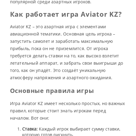
популярной среди азартных игроков.
Как работает игра Aviator KZ?
Aviator KZ – это азартная игра с элементами
авиационной тематики. Основная цель игрока –
запустить самолет и заработать максимальную
прибыль, пока он не приземлится. От игрока
требуется делать ставки на то, как высоко взлетит
летательный аппарат, и забрать свои выигрыши до
того, как он упадёт. Это создаёт уникальную
атмосферу напряжения и азартного ожидания.
Основные правила игры
Игра Aviator KZ имеет несколько простых, но важных
правил, которые стоит знать игрокам перед
началом. Вот они:
Ставка:
Каждый игрок выбирает сумму ставки,
которую готов рискнуть.