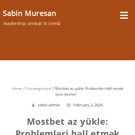
Skip
to
Sabin Muresan
content
leadership centrat în inimă
Home
Uncategorized
Mostbet az yükle: Problemləri həll etmək
üçün ipucları
sabin-admin
February 2, 2026
Mostbet az yükle:
Problemləri həll etmək