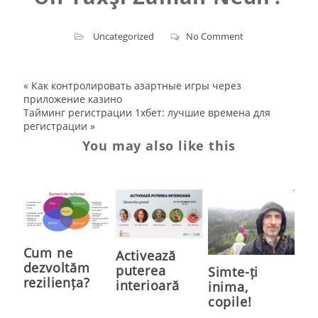
Uncategorized
No Comment
«
Как контролировать азартные игры через
приложение казино
Тайминг регистрации 1хбет: лучшие времена для
регистрации
»
You may also like this
Cum ne
Activează
dezvoltăm
puterea
Simte-ți
reziliența?
interioară
inima,
copile!