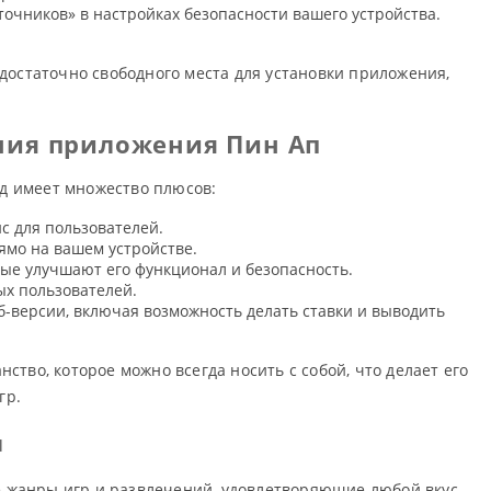
точников» в настройках безопасности вашего устройства.
 достаточно свободного места для установки приложения,
ния приложения Пин Ап
д имеет множество плюсов:
 для пользователей.
ямо на вашем устройстве.
ые улучшают его функционал и безопасность.
х пользователей.
б-версии, включая возможность делать ставки и выводить
ство, которое можно всегда носить с собой, что делает его
гр.
п
 жанры игр и развлечений, удовлетворяющие любой вкус.