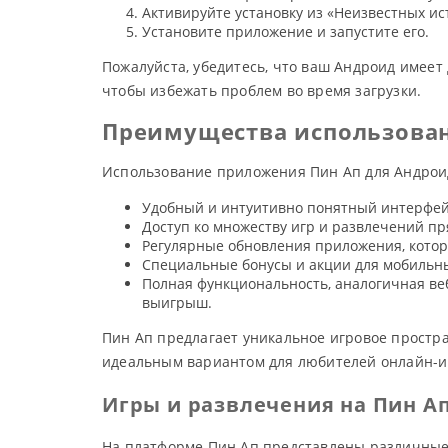
Активируйте установку из «Неизвестных ис
Установите приложение и запустите его.
Пожалуйста, убедитесь, что ваш Андроид имеет
чтобы избежать проблем во время загрузки.
Преимущества использова
Использование приложения Пин Ап для Андрои
Удобный и интуитивно понятный интерфейс
Доступ ко множеству игр и развлечений пр
Регулярные обновления приложения, котор
Специальные бонусы и акции для мобильны
Полная функциональность, аналогичная ве
выигрыш.
Пин Ап предлагает уникальное игровое простран
идеальным вариантом для любителей онлайн-и
Игры и развлечения на Пин А
На платформе Пин Ап представлены различные