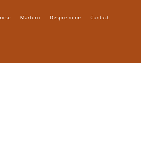
urse
Mărturii
Despre mine
Contact