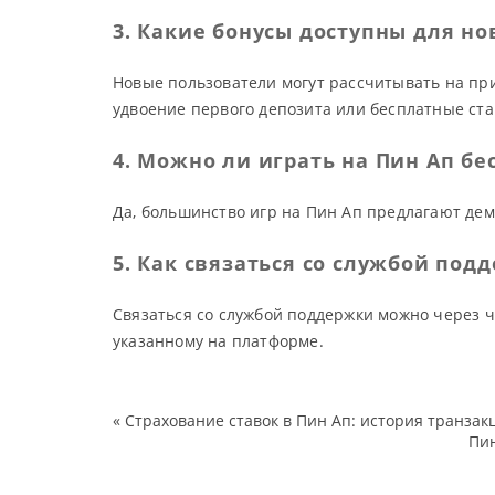
3. Какие бонусы доступны для н
Новые пользователи могут рассчитывать на пр
удвоение первого депозита или бесплатные ста
4. Можно ли играть на Пин Ап бе
Да, большинство игр на Пин Ап предлагают дем
5. Как связаться со службой под
Связаться со службой поддержки можно через ча
указанному на платформе.
«
Страхование ставок в Пин Ап: история транзак
Пин