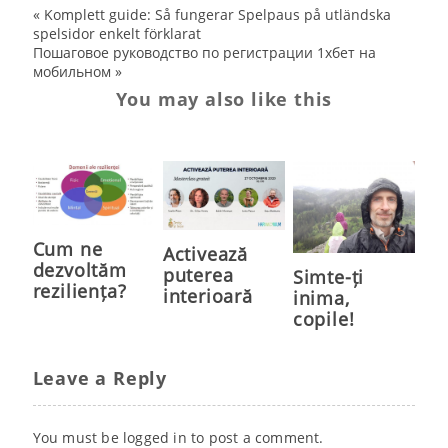
«
Komplett guide: Så fungerar Spelpaus på utländska
spelsidor enkelt förklarat
Пошаговое руководство по регистрации 1хбет на
мобильном
»
You may also like this
Cum ne
Activează
dezvoltăm
puterea
Simte-ți
reziliența?
interioară
inima,
copile!
Leave a Reply
You must be
logged in
to post a comment.