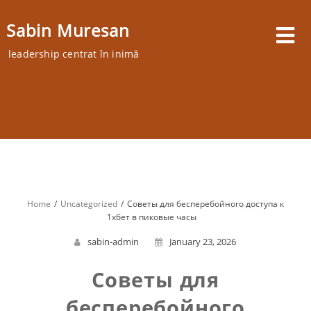
Skip
to
Sabin Muresan
content
leadership centrat în inimă
Home
Uncategorized
Советы для бесперебойного доступа к
1хбет в пиковые часы
sabin-admin
January 23, 2026
Советы для
бесперебойного