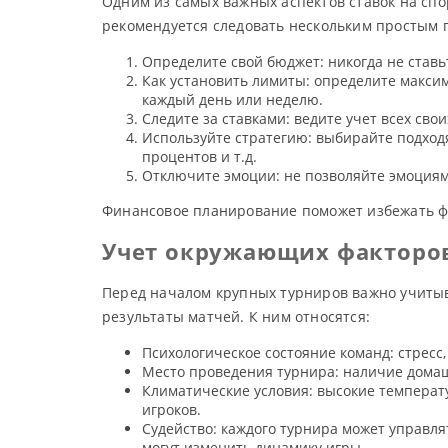
Одним из самых важных аспектов ставок на спо
рекомендуется следовать нескольким простым 
Определите свой бюджет: никогда не ставьт
Как установить лимиты: определите максим
каждый день или неделю.
Следите за ставками: ведите учет всех свои
Используйте стратегию: выбирайте подходя
процентов и т.д.
Отключите эмоции: не позволяйте эмоциям
Финансовое планирование поможет избежать ф
Учет окружающих факторо
Перед началом крупных турниров важно учитыв
результаты матчей. К ним относятся:
Психологическое состояние команд: стресс,
Место проведения турнира: наличие домаш
Климатические условия: высокие температу
игроков.
Судейство: каждого турнира может управля
могут изменить динамику игры.