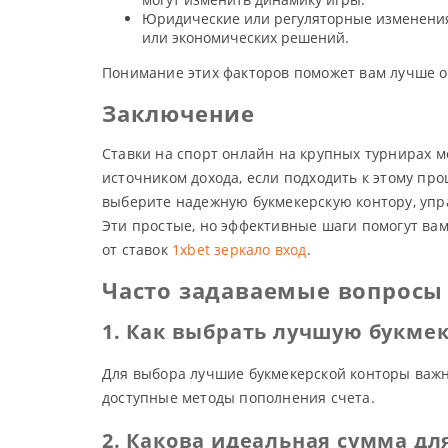
Юридические или регуляторные изменения:
или экономических решений.
Понимание этих факторов поможет вам лучше оц
Заключение
Ставки на спорт онлайн на крупных турнирах м
источником дохода, если подходить к этому про
выберите надежную букмекерскую контору, уп
Эти простые, но эффективные шаги помогут ва
от ставок
1xbet зеркало вход
.
Часто задаваемые вопросы 
1. Как выбрать лучшую букмек
Для выбора лучшие букмекерской конторы важн
доступные методы пополнения счета.
2. Какова идеальная сумма дл