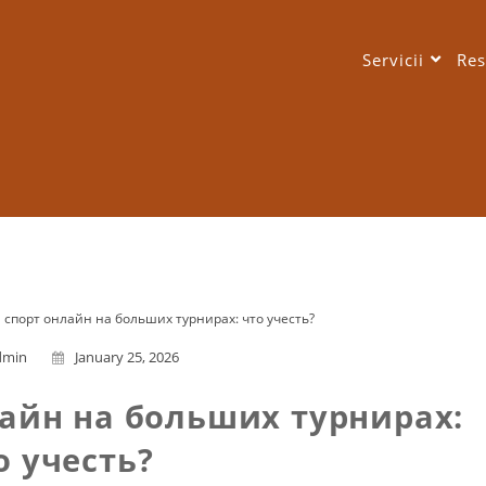
Servicii
Res
 спорт онлайн на больших турнирах: что учесть?
dmin
January 25, 2026
лайн на больших турнирах:
о учесть?