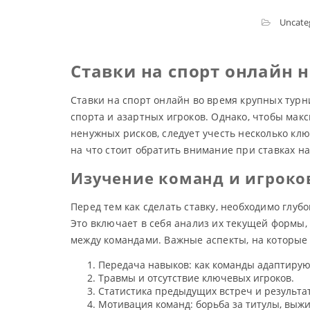
Uncate
Ставки на спорт онлайн н
Ставки на спорт онлайн во время крупных тур
спорта и азартных игроков. Однако, чтобы мак
ненужных рисков, следует учесть несколько кл
на что стоит обратить внимание при ставках н
Изучение команд и игроко
Перед тем как сделать ставку, необходимо глуб
Это включает в себя анализ их текущей формы,
между командами. Важные аспекты, на которые
Передача навыков: как команды адаптирую
Травмы и отсутствие ключевых игроков.
Статистика предыдущих встреч и результа
Мотивация команд: борьба за титулы, выжи