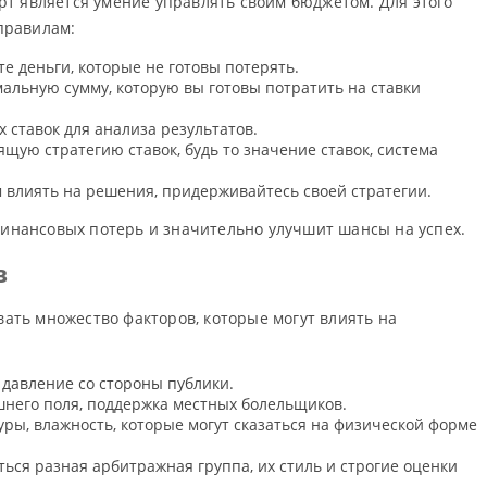
рт является умение управлять своим бюджетом. Для этого
правилам:
е деньги, которые не готовы потерять.
альную сумму, которую вы готовы потратить на ставки
х ставок для анализа результатов.
щую стратегию ставок, будь то значение ставок, система
 влиять на решения, придерживайтесь своей стратегии.
инансовых потерь и значительно улучшит шансы на успех.
в
ать множество факторов, которые могут влиять на
 давление со стороны публики.
него поля, поддержка местных болельщиков.
ры, влажность, которые могут сказаться на физической форме
ться разная арбитражная группа, их стиль и строгие оценки