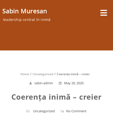
Skip
to
Sabin Muresan
content
leadership centrat în inimă
Home
Uncategorized
Coerența inimă – creier
sabin-admin
May 20, 2020
Coerența inimă – creier
Uncategorized
No Comment